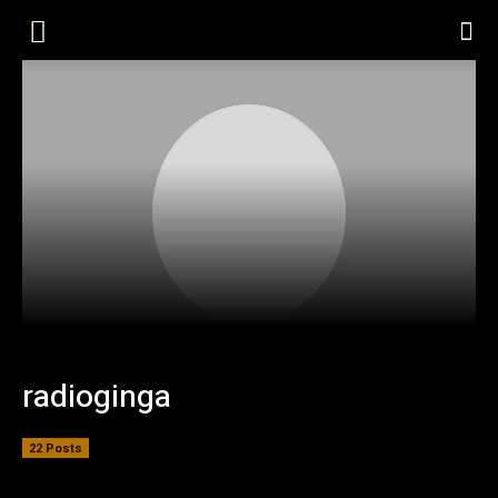
Rádio
Ginga
radioginga
22 Posts