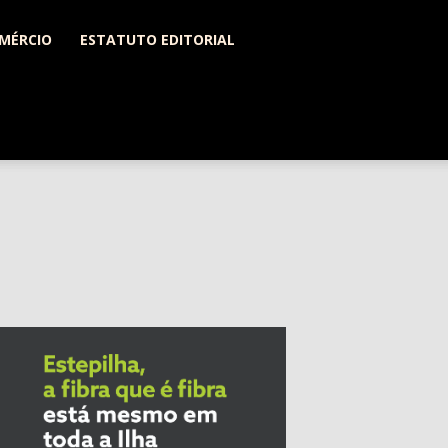
OMÉRCIO
ESTATUTO EDITORIAL