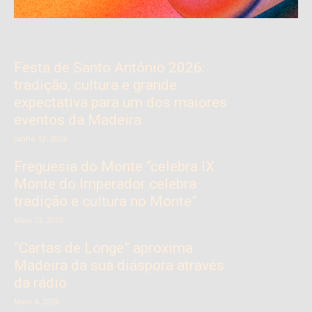
Festa de Santo António 2026:
tradição, cultura e grande
expectativa para um dos maiores
eventos da Madeira
Junho 12, 2026
Freguesia do Monte “celebra IX
Monte do Imperador celebra
tradição e cultura no Monte”
Maio 23, 2026
“Cartas de Longe” aproxima
Madeira da sua diáspora através
da rádio
Maio 4, 2026