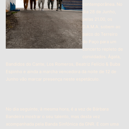
contemporânea. No
dia 28 de Junho,
pelas 21.00, os
D.A.M.A. sobem ao
palco do Terreiro
do Paço para um
concerto repleto de
convidados. Ágata,
Bandidos do Cante, Los Romeros, Beatriz Felício & Buba
Espinho e ainda a marcha vencedora da noite de 12 de
Junho vão marcar presença neste espetáculo.
No dia seguinte, à mesma hora, é a vez de Bárbara
Bandeira mostrar o seu talento, mas desta vez
acompanhada pela Banda Sinfónica da GNR. E com uma