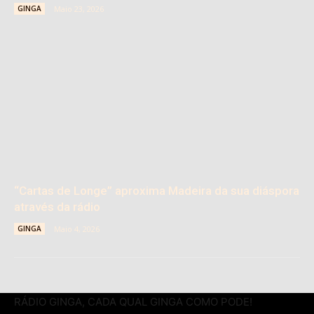
GINGA
Maio 23, 2026
“Cartas de Longe” aproxima Madeira da sua diáspora
através da rádio
GINGA
Maio 4, 2026
RÁDIO GINGA, CADA QUAL GINGA COMO PODE!