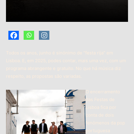
Todos os anos, junho é sinónimo de “festa rija” em
Lisboa. E, em 2025, podes contar, mais uma vez, com um
programa abrangente e gratuito. No que há música diz
respeito, as propostas são variadas.
O encerramento
das Festas de
Lisboa fica por
conta de dois
fenómenos da pop
portuguesa